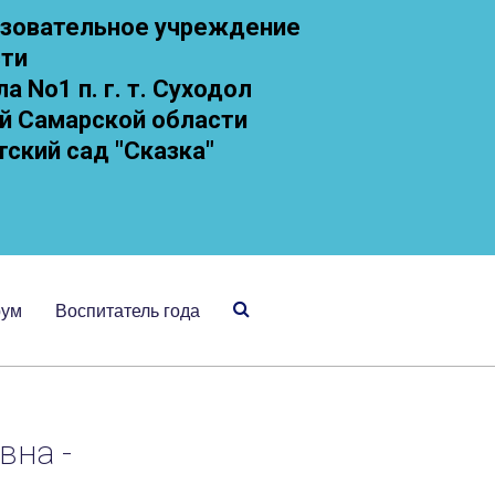
зовательное учреждение
сти
 No1 п. г. т. Суходол
й Самарской области
тский сад "Сказка"
рум
Воспитатель года
вна -