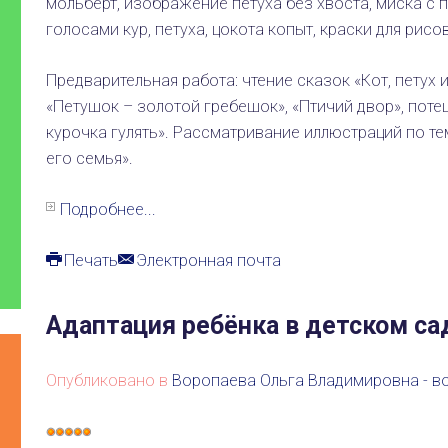
мольберт, изображение петуха без хвоста, миска с 
голосами кур, петуха, цокота копыт, краски для рис
Предварительная работа: чтение сказок «Кот, петух и
«Петушок – золотой гребешок», «Птичий двор», поте
курочка гулять». Рассматривание иллюстраций по те
его семья».
Подробнее...
Печать
Электронная почта
Адаптация ребёнка в детском са
Опубликовано в
Воропаева Ольга Владимировна - в
Рейтинг: