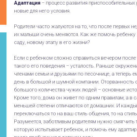
Адаптация
5
/
5
– процесс развития приспособительных 
новые для него условия.
Родители часто жалуются на то, что после первых н
их малыши очень меняются. Как же помочь ребенку 
саду, новому этапу в его жизни?
Если с ребенком сложно справиться вечером после 
такого его поведения – усталость. Раньше окруже
членами семьи и друзьями по песочнице, а теперь е
день в большой и шумной компании. Оторванность о
большого количества чужих людей – основные исто
Кроме того, дома он живет по одним правилам, а в 
меньшей степени отличаются от домашних. И каждый
переключаться то на ваш стиль общения, то на стил
Разумеется, заботливым родителям нужно смягчить
которую испытывает ребенок, и помочь ему адаптир