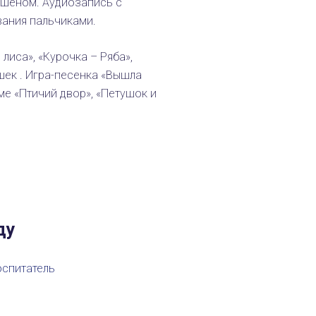
пшеном. Аудиозапись с
ования пальчиками.
 лиса», «Курочка – Ряба»,
шек . Игра-песенка «Вышла
ме «Птичий двор», «Петушок и
ду
оспитатель