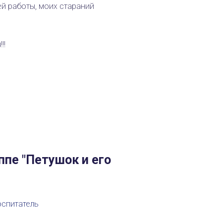
ей работы, моих стараний
!!
ппе "Петушок и его
оспитатель