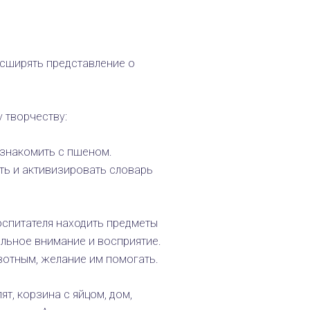
асширять представление о
 творчеству:
ознакомить с пшеном.
ть и активизировать словарь
оспитателя находить предметы
ельное внимание и восприятие.
вотным, желание им помогать.
ят, корзина с яйцом, дом,