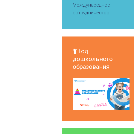
Международное
сотрудничество
Год
дошкольного
образования