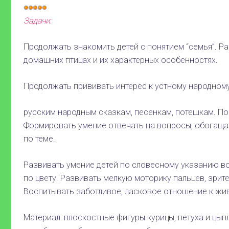
Рейтинг:
Задачи:
5
/
5
Продолжать знакомить детей с понятием “семья”. Р
домашних птицах и их характерных особенностях.
Продолжать прививать интерес к устному народному
русским народным сказкам, песенкам, потешкам. П
Формировать умение отвечать на вопросы, обогаща
по теме.
Развивать умение детей по словесному указанию в
по цвету. Развивать мелкую моторику пальцев, зрит
Воспитывать заботливое, ласковое отношение к жи
Материал: плоскостные фигуры курицы, петуха и цыпл