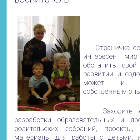
Страничка созд
интересен мир
обогатить свой
развитии и оздо
может и по
собственным опы
Заходите сю
разработки образовательных и до
родительских собраний, проекты, 
материалы для работы с детьми,