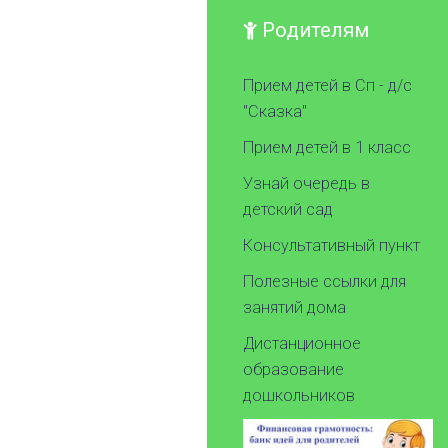
Родителям
Прием детей в Сп - д/с
"Сказка"
Прием детей в 1 класс
Узнай очередь в
детский сад
Консультативный пункт
Полезные ссылки для
занятий дома
Дистанционное
образование
дошкольников