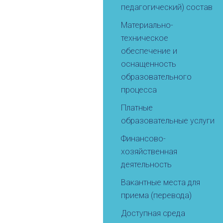
педагогический) состав
Материально-
техническое
обеспечение и
оснащенность
образовательного
процесса
Платные
образовательные услуги
Финансово-
хозяйственная
деятельность
Вакантные места для
приема (перевода)
Доступная среда