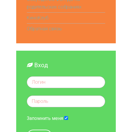
родительских собраниях
КиноКлуб
Обратная связь
Вход
Запомнить меня