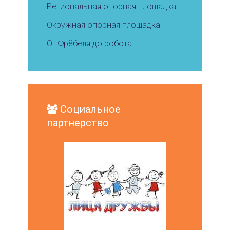
Региональная опорная площадка
Окружная опорная площадка
От Фрёбеля до робота
Социальное
партнерство