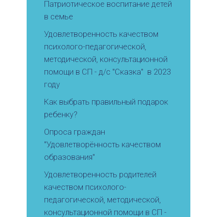
Патриотическое воспитание детей
в семье
Удовлетворенность качеством
психолого-педагогической,
методической, консультационной
помощи в СП - д/с "Сказка" в 2023
году
Как выбрать правильный подарок
ребенку?
Опроса граждан
"Удовлетворённость качеством
образования"
Удовлетворенность родителей
качеством психолого-
педагогической, методической,
консультационной помощи в СП -