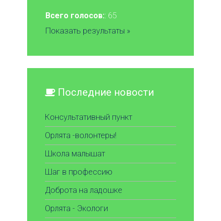
Всего голосов:
: 65
Показать результаты »
Последние новости
Консультативный пункт
Орлята -волонтеры!
Школа малышат
Шаг в профессию
Доброта на ладошке
Орлята - Экологи