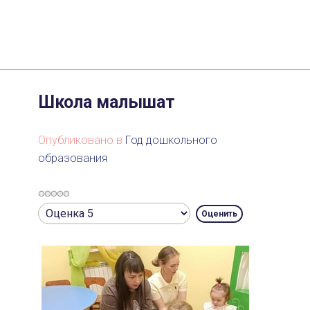
Школа малышат
Опубликовано в
Год дошкольного
образования
Рейтинг:
Пожалуйста,
0
/
5
оцените