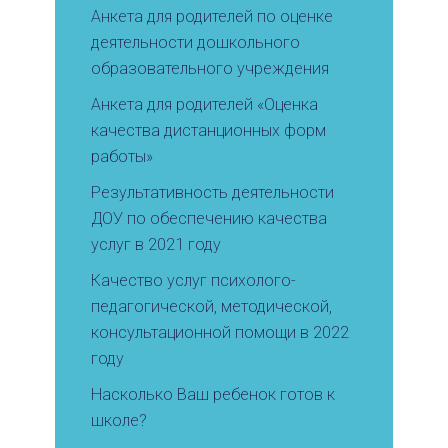
Анкета для родителей по оценке
деятельности дошкольного
образовательного учреждения
Анкета для родителей «Оценка
качества дистанционных форм
работы»
Результативность деятельности
ДОУ по обеспечению качества
услуг в 2021 году
Качество услуг психолого-
педагогической, методической,
консультационной помощи в 2022
году
Насколько Ваш ребенок готов к
школе?