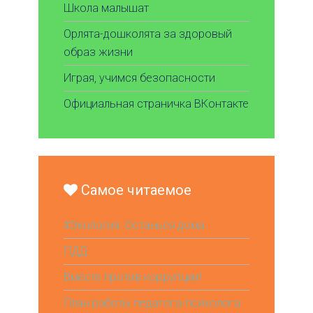
Школа малышат
Орлята-дошколята за здоровый
образ жизни
Играя, учимся безопасности
Официальная страничка ВКонтакте
Самое читаемое
#Экология. Останься дома
ПДД
Вместе против коррупции!
План работы педагога-психолога