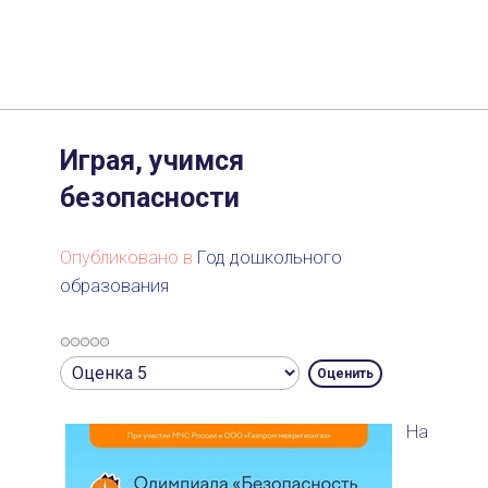
Играя, учимся
безопасности
Опубликовано в
Год дошкольного
образования
Рейтинг:
Пожалуйста,
0
/
5
оцените
На