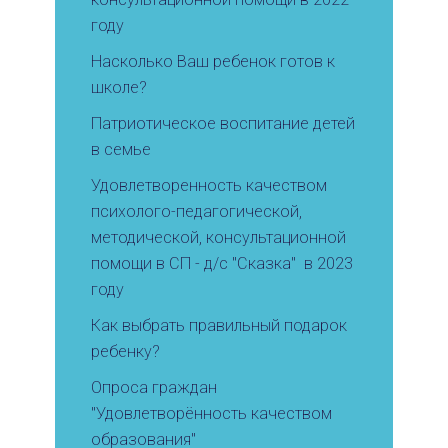
году
Насколько Ваш ребенок готов к
школе?
Патриотическое воспитание детей
в семье
Удовлетворенность качеством
психолого-педагогической,
методической, консультационной
помощи в СП - д/с "Сказка" в 2023
году
Как выбрать правильный подарок
ребенку?
Опроса граждан
"Удовлетворённость качеством
образования"