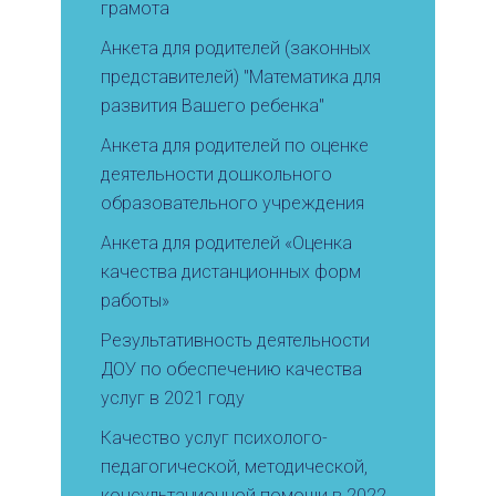
грамота
Анкета для родителей (законных
представителей) "Математика для
развития Вашего ребенка"
Анкета для родителей по оценке
деятельности дошкольного
образовательного учреждения
Анкета для родителей «Оценка
качества дистанционных форм
работы»
Результативность деятельности
ДОУ по обеспечению качества
услуг в 2021 году
Качество услуг психолого-
педагогической, методической,
консультационной помощи в 2022