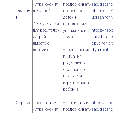
«Упражнения
поддерживать
sad/distant
средние
для детей»
потребность
obuchenie/
гр.
детей в
uprazhneniy
Консультация
выполнении
для родителей
https://nspo
упражнений
«Играйте
sad/distant
дома.
вместе с
obuchenie/
детьми»
*Привлечение
dlya-rodite
внимания
родителей к
осознанию
важности
игры в жизни
ребенка.
Старшие
Презентация
*Развивать и
https://nspo
«Упражнения
поддерживать
sad/distant