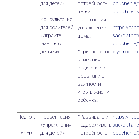
для детей»
потребность
obuchenie/
детей в
uprazhneniy
Консультация
выполнении
для родителей
https://nspo
упражнений
«Играйте
sad/distant
дома.
вместе с
obuchenie/
детьми»
*Привлечение
dlya-rodite
внимания
родителей к
осознанию
важности
игры в жизни
ребенка.
Подгот.
Презентация
*Развивать и
https://nspo
«Упражнения
поддерживать
sad/distant
Вечер
для детей»
потребность
obuchenie/