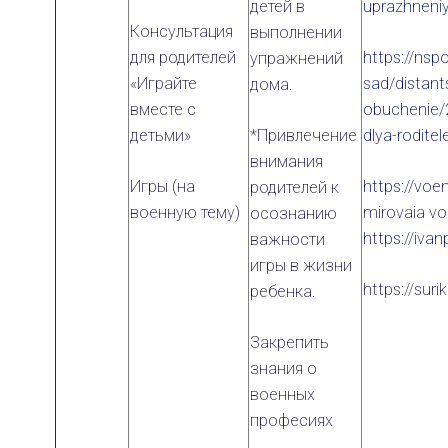
детей в
uprazhneniy
Консультация
выполнении
для родителей
https://nspo
упражнений
«Играйте
sad/distant
дома.
вместе с
obuchenie/
детьми»
*Привлечение
dlya-rodite
внимания
Игры (на
https://voe
родителей к
военную тему)
mirovaia vo
осознанию
https://iv
важности
игры в жизни
https://sur
ребенка.
Закрепить
знания о
военных
професиях