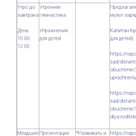
Утро до
Утренняя
Предлагае
завтрака
гимнастика
мульт-заря
День
Упражнения
Капитан Кр
10.00-
для детей
для детей)
12.00
https://nspo
sad/distant
obuchenie/
uprazhneniy
https://nspo
sad/distant
obuchenie/
dlya-rodite
Младшие
Презентация
*Развивать и
https://nspo