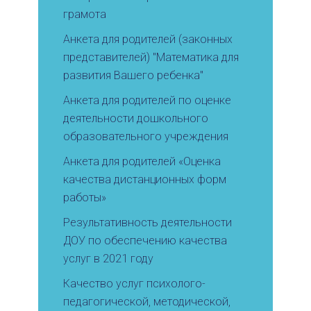
грамота
Анкета для родителей (законных
представителей) "Математика для
развития Вашего ребенка"
Анкета для родителей по оценке
деятельности дошкольного
образовательного учреждения
Анкета для родителей «Оценка
качества дистанционных форм
работы»
Результативность деятельности
ДОУ по обеспечению качества
услуг в 2021 году
Качество услуг психолого-
педагогической, методической,