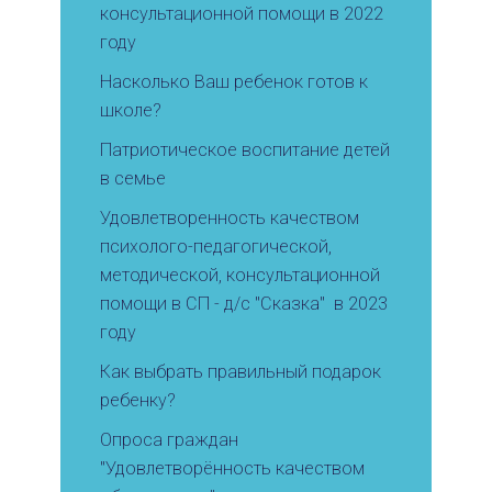
консультационной помощи в 2022
году
Насколько Ваш ребенок готов к
школе?
Патриотическое воспитание детей
в семье
Удовлетворенность качеством
психолого-педагогической,
методической, консультационной
помощи в СП - д/с "Сказка" в 2023
году
Как выбрать правильный подарок
ребенку?
Опроса граждан
"Удовлетворённость качеством