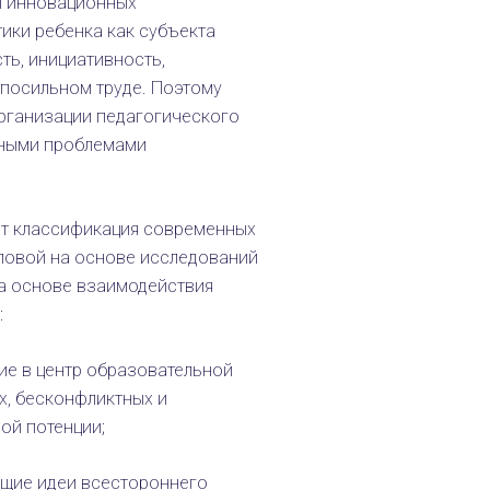
и инновационных
ики ребенка как субъекта
ть, инициативность,
 посильном труде. Поэтому
рганизации педагогического
ьными проблемами
т классификация современных
еловой на основе исследований
на основе взаимодействия
:
ие в центр образовательной
х, бесконфликтных и
ой потенции;
ющие идеи всестороннего