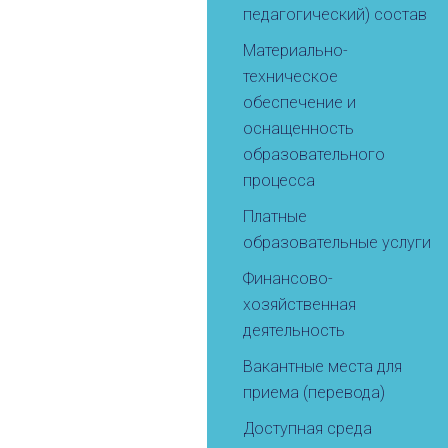
педагогический) состав
Материально-
техническое
обеспечение и
оснащенность
образовательного
процесса
Платные
образовательные услуги
Финансово-
хозяйственная
деятельность
Вакантные места для
приема (перевода)
Доступная среда