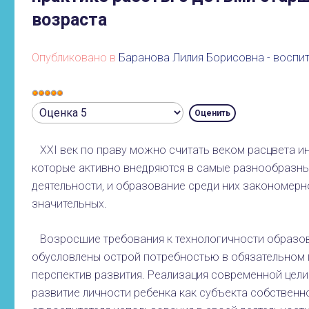
возраста
Опубликовано в
Баранова Лилия Борисовна - воспит
Рейтинг:
Пожалуйста,
5
/
5
оцените
XXI век по праву можно считать веком расцвета и
которые активно внедряются в самые разнообразн
деятельности, и образование среди них закономерн
значительных.
Возросшие требования к технологичности образов
обусловлены острой потребностью в обязательном 
перспектив развития. Реализация современной цели
развитие личности ребенка как субъекта собственно