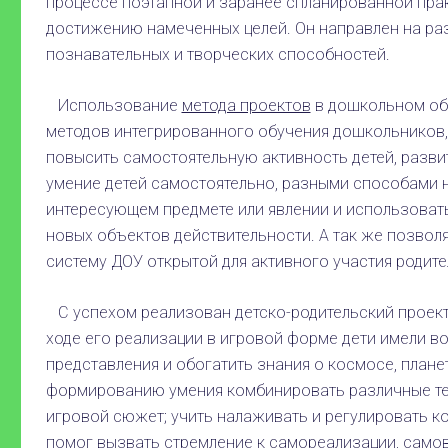
процессе поэтапной и заранее спланированной пра
достижению намеченных целей. Он направлен на раз
познавательных и творческих способностей.
Использование
метода проектов
в дошкольном об
методов интегрированного обучения дошкольников,
повысить самостоятельную активность детей, разви
умение детей самостоятельно, разными способами
интересующем предмете или явлении и использовать
новых объектов действительности. А так же позвол
систему ДОУ открытой для активного участия родите
С успехом реализован детско-родительский проект
ходе его реализации в игровой форме дети имели 
представления и обогатить знания о космосе, плане
формированию умения комбинировать различные те
иг­ровой сюжет; учить налажи­вать и регулировать к
помог вызвать стремление к само­реализации, сам