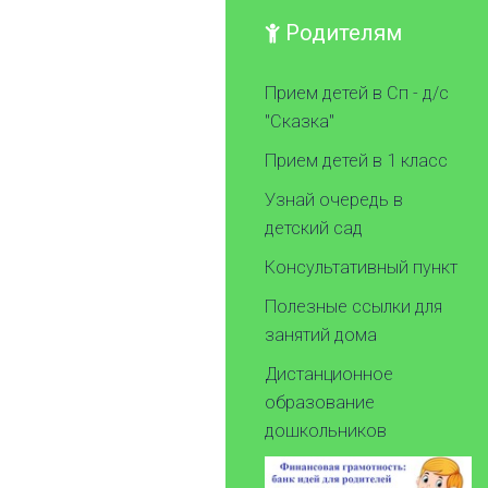
Родителям
Прием детей в Сп - д/с
"Сказка"
Прием детей в 1 класс
Узнай очередь в
детский сад
Консультативный пункт
Полезные ссылки для
занятий дома
Дистанционное
образование
дошкольников