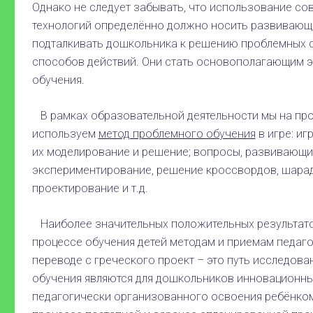
Однако не следует забывать, что использование с
технологий определённо должно носить развивающи
подталкивать дошкольника к решению проблемных с
способов действий. Они стать основополагающим 
обучения.
В рамках образовательной деятельности мы на про
используем
метод проблемного обучения
в игре: и
их моделирование и решение; вопросы, развивающи
экспериментирование, решение кроссвордов, шарад
проектирование и т.д.
Наиболее значительных положительных результато
процессе обучения детей методам и приемам педаго
переводе с греческого проект – это путь исследова
обучения являются для дошкольников инновационным
педагогически организованного освоения ребёнко