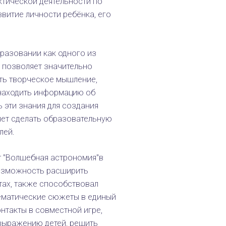
ктической деятельности по
витие личности ребёнка, его
разовании как одного из
 позволяет значительно
ть творческое мышление,
 находить информацию об
 эти знания для создания
яет сделать образовательную
лей.
 "Волшебная астрономия"в
возможность расширить
тах, также способствовал
ма­тические сюжеты в единый
онтакты в совместной игре,
овыражению детей, решить