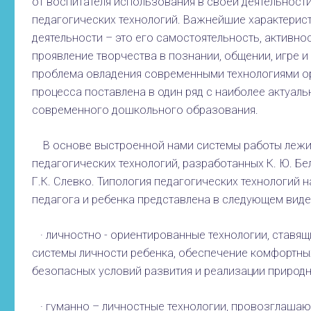
от воспитателя использования в своей деятельност
педагогических технологий. Важнейшие характерист
деятельности – это его самостоятельность, активнос
проявление творчества в познании, общении, игре и
проблема овладения современными технологиями о
процесса поставлена в один ряд с наиболее актуал
современного дошкольного образования.
В основе выстроенной нами системы работы лежи
педагогических технологий, разработанных К. Ю. Б
Г.К. Слевко. Типология педагогических технологий 
педагога и ребенка представлена в следующем виде
· личностно - ориентированные технологии, ставящ
системы личности ребенка, обеспечение комфортны
безопасных условий развития и реализации природн
· гуманно – личностные технологии, провозглаша