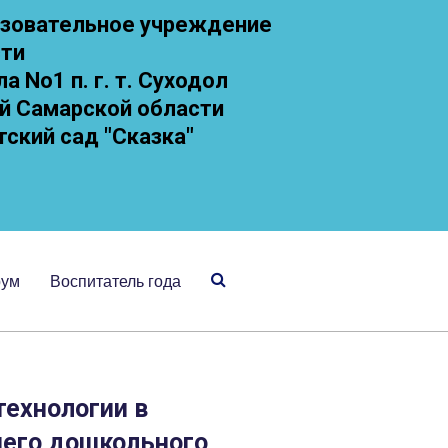
зовательное учреждение
сти
 No1 п. г. т. Суходол
й Самарской области
тский сад "Сказка"
рум
Воспитатель года
ехнологии в
шего дошкольного