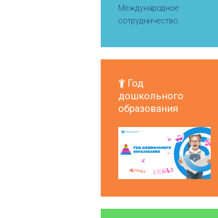
Международное
сотрудничество
Год
дошкольного
образования