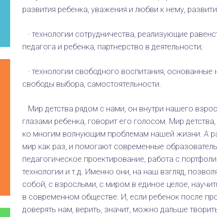
развития ребенка, уважения и любви к нему, развити
· технологии сотрудничества, реализующие равен
педагога и ребенка, партнерство в деятельности;
· технологии свободного воспитания, основанные 
свободы выбора, самостоятельности.
Мир детства рядом с нами, он внутри нашего взрос
глазами ре­бенка, говорит его голосом. Мир детства
ко многим волнующим проблемам нашей жизни. А рас
мир как раз, и помогают современные образовательн
педагогическое проектирование, работа с портфол
технологии и т.д. Именно они, на наш взгляд, позво
собой, с взрослыми, с миром в единое целое, научи
в современном обществе. И, если ре­бенок после п
доверять нам, верить, значит, можно дальше творит