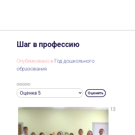
Шаг в профессию
Опубликовано в
Год дошкольного
образования
Рейтинг:
Пожалуйста,
0
/
5
оцените
13