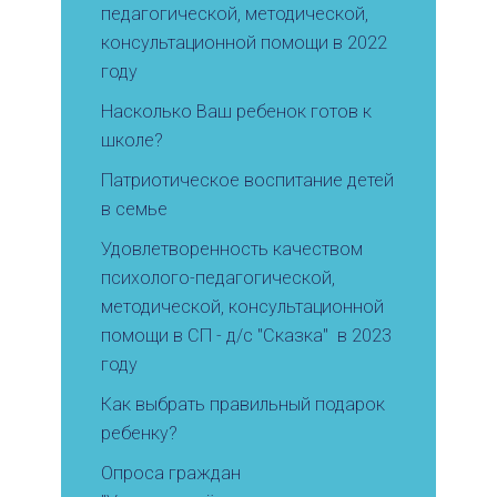
педагогической, методической,
консультационной помощи в 2022
году
Насколько Ваш ребенок готов к
школе?
Патриотическое воспитание детей
в семье
Удовлетворенность качеством
психолого-педагогической,
методической, консультационной
помощи в СП - д/с "Сказка" в 2023
году
Как выбрать правильный подарок
ребенку?
Опроса граждан