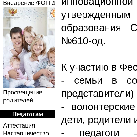
инновационной
Внедрение ФОП ДО
утвержденн
образования С
№610-од.
К участию в Фе
- семьи в сос
представители) 
Просвещение
родителей
- волонтерски
Педагогам
дети, родители 
Аттестация
- педагоги 
Наставничество