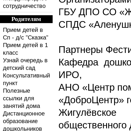
сотрудничество
ГБУ ДПО СО «Жи
Родителям
СПДС «Аленушк
Прием детей в
Сп - д/с "Сказка"
Прием детей в 1
Партнеры Фести
класс
Кафедра дошко
Узнай очередь в
детский сад
ИРО,
Консультативный
пункт
АНО «Центр пом
Полезные
«ДоброЦентр» г
ссылки для
занятий дома
Жигулёвское
Дистанционное
образование
общественного 
дошкольников