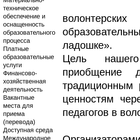
Материально-
техническое
волонтерск
обеспечение и
оснащенность
образователь
образовательного
процесса
ладошке».
Платные
Цель нашег
образовательные
услуги
приобщение д
Финансово-
хозяйственная
традиционным 
деятельность
ценностям чер
Вакантные
места для
педагогов в вол
приема
(перевода)
Доступная среда
Организаторами
Международное