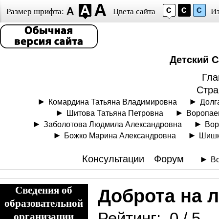
Размер шрифта:
Цвета сайта
И
Детский С
Гла
Стра
Комардина Татьяна Владимировна
Долг
Шитова Татьяна Петровна
Воропае
Заболотова Людмила Александровна
Вор
Божко Марина Александровна
Шишк
Консультации
Форум
Во
Сведения об
Доброта на 
образовательной
Рейтинг:
0
/
5
организации