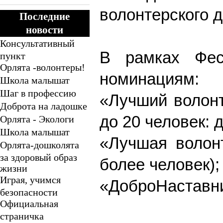
волонтерского 
Последние
новости
Консультативный
В рамках Фес
пункт
Орлята -волонтеры!
номинациям:
Школа малышат
Шаг в профессию
«Лучший волонт
Доброта на ладошке
до 20 человек: д
Орлята - Экологи
Школа малышат
«Лучшая волон
Орлята-дошколята
за здоровый образ
более человек);
жизни
Играя, учимся
«ДоброНаставник
безопасности
Официальная
страничка