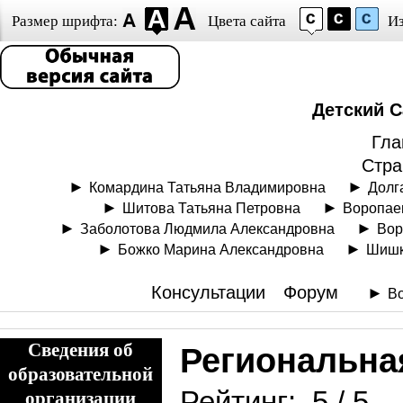
Размер шрифта:
Цвета сайта
И
Детский С
Гла
Стра
Комардина Татьяна Владимировна
Долг
Шитова Татьяна Петровна
Воропае
Заболотова Людмила Александровна
Вор
Божко Марина Александровна
Шишк
Консультации
Форум
Во
Сведения об
Региональна
образовательной
Рейтинг:
5
/
5
организации