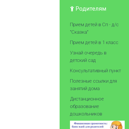
Родителям
Прием детей в Сп - д/с
"Сказка"
Прием детей в 1 класс
Узнай очередь в
детский сад
Консультативный пункт
Полезные ссылки для
занятий дома
Дистанционное
образование
дошкольников