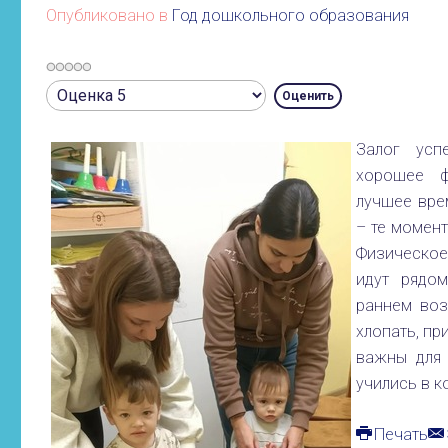
Опубликовано в
Год дошкольного образования
Рейтинг:
Пожалуйста,
0
/
5
оцените
Залог усп
хорошее ф
лучшее вре
– те момент
Физическое
идут рядо
раннем воз
хлопать, пр
важны для
учились в к
Печать