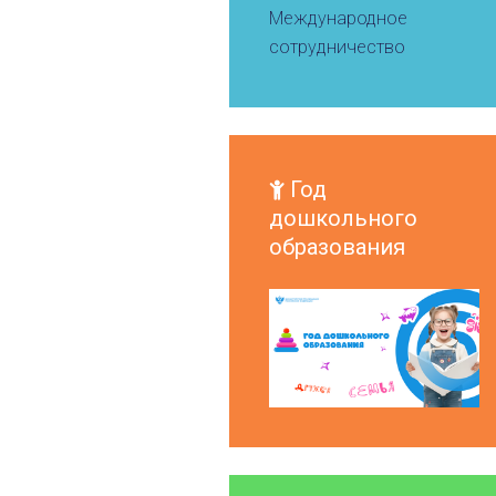
Международное
сотрудничество
Год
дошкольного
образования