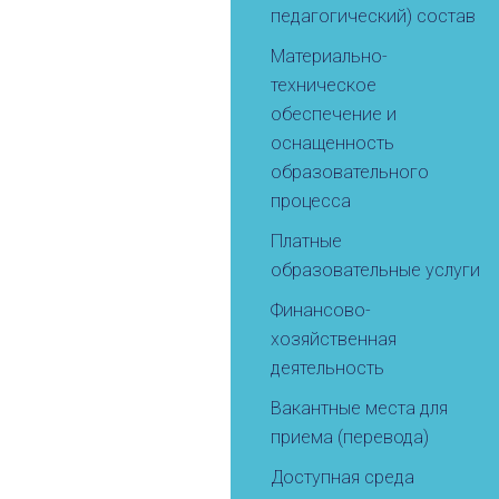
педагогический) состав
Материально-
техническое
обеспечение и
оснащенность
образовательного
процесса
Платные
образовательные услуги
Финансово-
хозяйственная
деятельность
Вакантные места для
приема (перевода)
Доступная среда