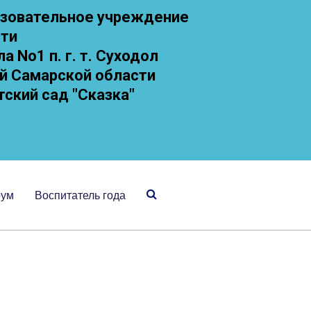
зовательное учреждение
сти
 No1 п. г. т. Суходол
й Самарской области
тский сад "Сказка"
рум
Воспитатель года