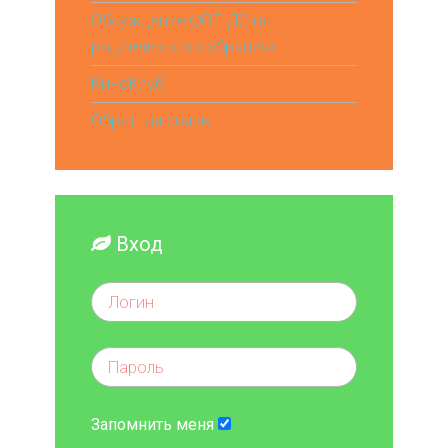
Обсуждение ФОП ДО на
родительских собраниях
КиноКлуб
Обратная связь
Вход
Запомнить меня