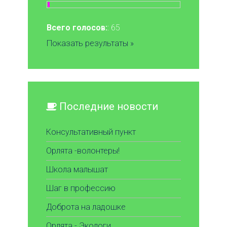
Всего голосов:
: 65
Показать результаты »
Последние новости
Консультативный пункт
Орлята -волонтеры!
Школа малышат
Шаг в профессию
Доброта на ладошке
Орлята - Экологи