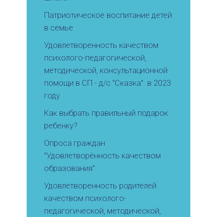
Патриотическое воспитание детей
в семье
Удовлетворенность качеством
психолого-педагогической,
методической, консультационной
помощи в СП - д/с "Сказка" в 2023
году
Как выбрать правильный подарок
ребенку?
Опроса граждан
"Удовлетворённость качеством
образования"
Удовлетворенность родителей
качеством психолого-
педагогической, методической,