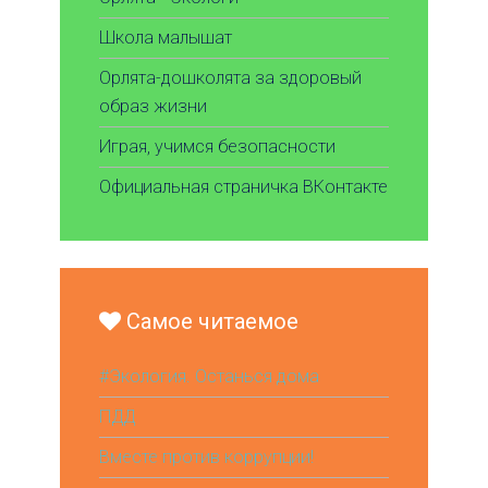
Школа малышат
Орлята-дошколята за здоровый
образ жизни
Играя, учимся безопасности
Официальная страничка ВКонтакте
Самое читаемое
#Экология. Останься дома
ПДД
Вместе против коррупции!