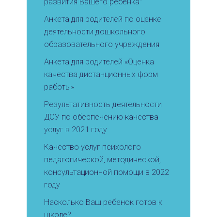
развития Вашего ребенка"
Анкета для родителей по оценке
деятельности дошкольного
образовательного учреждения
Анкета для родителей «Оценка
качества дистанционных форм
работы»
Результативность деятельности
ДОУ по обеспечению качества
услуг в 2021 году
Качество услуг психолого-
педагогической, методической,
консультационной помощи в 2022
году
Насколько Ваш ребенок готов к
школе?