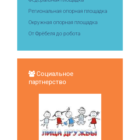
Региональная опорная площадка
Окружная опорная площадка
От Фрёбеля до робота
Социальное
партнерство