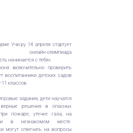
рме Учи.ру 14 апреля стартует
ная онлайн-олимпиада
ть начинается с тебя».
я включительно проверить
ут воспитанники детских садов
–11 классов.
гровые задания, дети научатся
 верные решения в опасных
 при пожаре, утечке газа, на
и в незнакомом месте.
и могут отвечать на вопросы