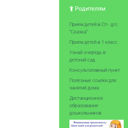
Родителям
Прием детей в Сп - д/с
"Сказка"
Прием детей в 1 класс
Узнай очередь в
детский сад
Консультативный пункт
Полезные ссылки для
занятий дома
Дистанционное
образование
дошкольников