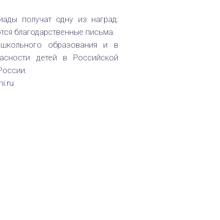
ады получат одну из наград:
ются благодарственные письма.
школьного образования и в
пасности детей в Российской
России.
i.ru