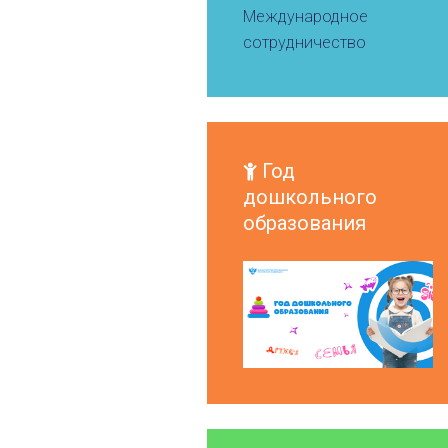
Международное
сотрудничество
Год
дошкольного
образования