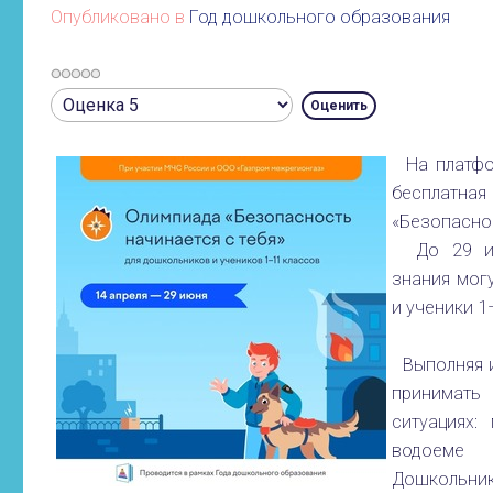
Опубликовано в
Год дошкольного образования
Рейтинг:
Пожалуйста,
0
/
5
оцените
На платфо
бесплат
«Безопаснос
До 29 июн
знания мог
и ученики 1
Выполняя и
принимать
ситуациях:
водоеме 
Дошкольник