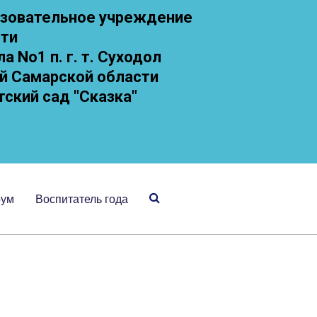
зовательное учреждение
сти
 No1 п. г. т. Суходол
й Самарской области
тский сад "Сказка"
рум
Воспитатель года