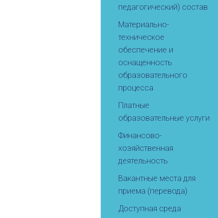
педагогический) состав
Материально-
техническое
обеспечение и
оснащенность
образовательного
процесса
Платные
образовательные услуги
Финансово-
хозяйственная
деятельность
Вакантные места для
приема (перевода)
Доступная среда